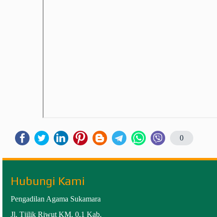
0
Hubungi Kami
Pengadilan Agama Sukamara
Jl. Tjilik Riwut KM. 0,1 Kab.