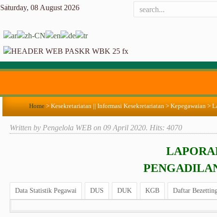
Saturday, 08 August 2026
Home
>
Kesekretariatan || Informasi Kesekretariatan
>
Kepegawaian
>
L
Written by Pengelola WEB on
09 April 2020
. Hits: 4070
LAPORA
PENGADILA
Data Statistik Pegawai
DUS
DUK
KGB
Daftar Bezettin