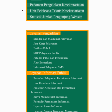
Pedoman Pengelolaan Kesekretariatan
Layanan Publik
Unit Pelaksana Teknis Kesekretariatan
Informasi/Pengaduan
Statistik Jumlah Pengunjung Website
Layanan Pengadilan
Standar dan Maklumat Pelayanan
Jam Kerja Pelayanan
Fasilitas Publik
SOP Pelayanan Publik
Petugas PTSP dan Pengaduan
Alur Berperkara
Informasi Pelayanan SMS
Layanan Informasi Publik
Prosedur Pelayanan Permintaan Informasi
Hak Pemohon Informasi
Prosedur Keberatan atas Permintaan
Informasi
Biaya Memperoleh Informasi
Formulir Permintaan Informasi
Laporan Akses Informasi
Laporan Survey Kepuasan Masyarakat