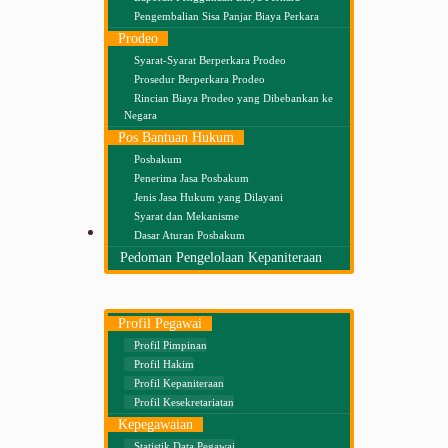
Pengembalian Sisa Panjar Biaya Perkara
Prodeo
Syarat-Syarat Berperkara Prodeo
Prosedur Berperkara Prodeo
Rincian Biaya Prodeo yang Dibebankan ke
Negara
Pos Bantuan Hukum
Posbakum
Penerima Jasa Posbakum
Jenis Jasa Hukum yang Dilayani
Syarat dan Mekanisme
Kesekretariatan
Informasi Kesekretariatan
Dasar Aturan Posbakum
Pedoman Pengelolaan Kepaniteraan
Profil Pegawai
Profil Pimpinan
Profil Hakim
Profil Kepaniteraan
Profil Kesekretariatan
Kepegawaian
Statistik Data Pegawai