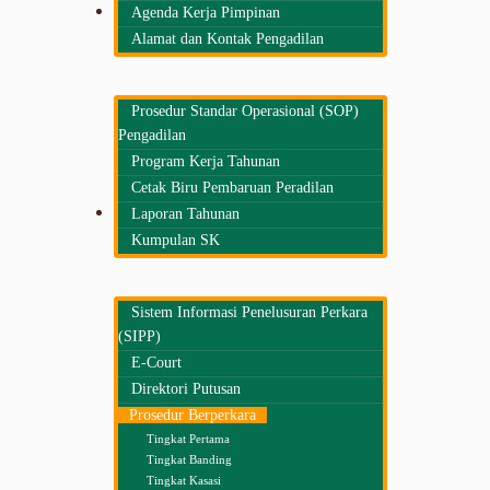
Informasi Umum
Agenda Kerja Pimpinan
Informasi Umum
Alamat dan Kontak Pengadilan
Prosedur Standar Operasional (SOP)
Pengadilan
Program Kerja Tahunan
Cetak Biru Pembaruan Peradilan
Kepaniteraan
Laporan Tahunan
Informasi Kepaniteraan
Kumpulan SK
Sistem Informasi Penelusuran Perkara
(SIPP)
E-Court
Direktori Putusan
Prosedur Berperkara
Tingkat Pertama
Tingkat Banding
Tingkat Kasasi