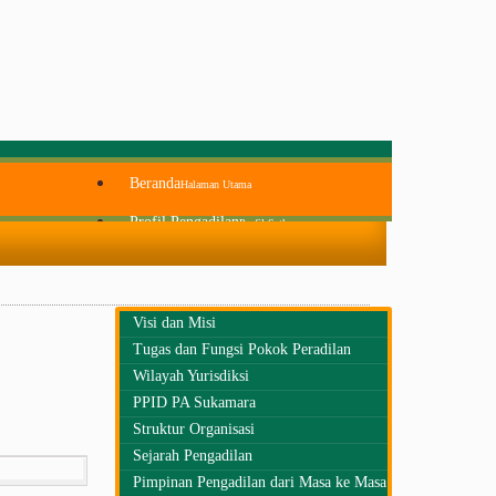
Beranda
Halaman Utama
Profil Pengadilan
Profil Satker
Visi dan Misi
Tugas dan Fungsi Pokok Peradilan
Wilayah Yurisdiksi
PPID PA Sukamara
Struktur Organisasi
Sejarah Pengadilan
Pimpinan Pengadilan dari Masa ke Masa